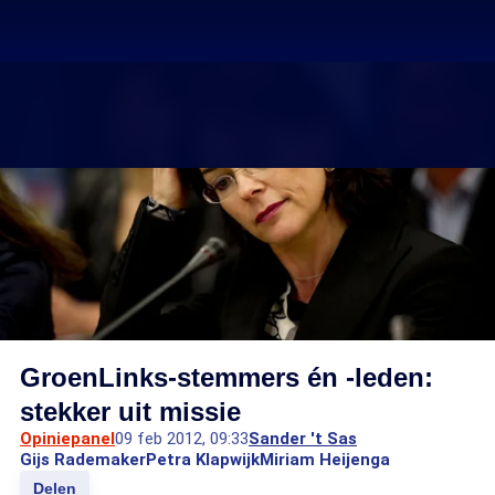
GroenLinks-stemmers én -leden:
stekker uit missie
Opiniepanel
09 feb 2012, 09:33
Sander 't Sas
Gijs Rademaker
Petra Klapwijk
Miriam Heijenga
Delen