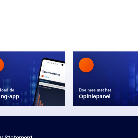
load de
Doe mee met het
ling-app
Opiniepanel
cy Statement