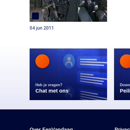
04 jun 2011
Heb je vragen?
Down
Chat met ons
Pei
Over EenVandaag
Priva