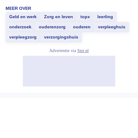
MEER OVER
Geld en werk
Zorg en leven
topx
leerling
onderzoek
ouderenzorg
ouderen
verpleeghuis
verpleegzorg
verzorgingshuis
Advertentie via
Ster.nl