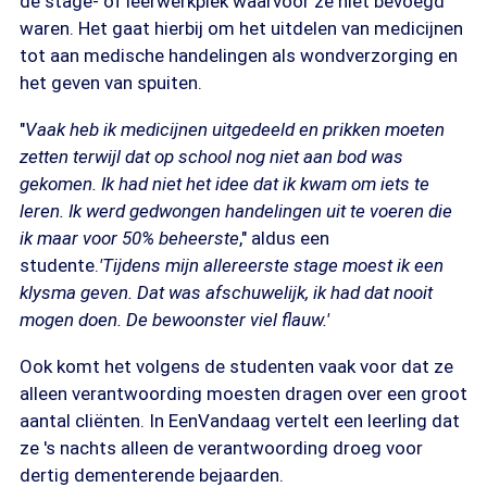
de stage- of leerwerkplek waarvoor ze niet bevoegd
waren. Het gaat hierbij om het uitdelen van medicijnen
tot aan medische handelingen als wondverzorging en
het geven van spuiten.
"
Vaak heb ik medicijnen uitgedeeld en prikken moeten
zetten terwijl dat op school nog niet aan bod was
gekomen. Ik had niet het idee dat ik kwam om iets te
leren. Ik werd gedwongen handelingen uit te voeren die
ik maar voor 50% beheerste
," aldus een
studente.
'Tijdens mijn allereerste stage moest ik een
klysma geven. Dat was afschuwelijk, ik had dat nooit
mogen doen. De bewoonster viel flauw.'
Ook komt het volgens de studenten vaak voor dat ze
alleen verantwoording moesten dragen over een groot
aantal cliënten. In EenVandaag vertelt een leerling dat
ze 's nachts alleen de verantwoording droeg voor
dertig dementerende bejaarden.