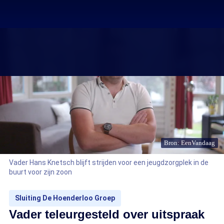
Bron: EenVandaag
Vader Hans Knetsch blijft strijden voor een jeugdzorgplek in de
buurt voor zijn zoon
Sluiting De Hoenderloo Groep
Vader teleurgesteld over uitspraak