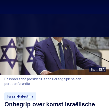
Bron: EPA
De Israëlische president Isaac Herzog tijdens een
persconferentie
Israël-Palestina
Onbegrip over komst Israëlische