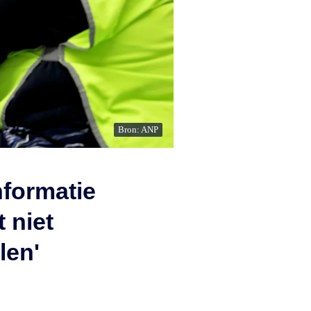
Bron: ANP
nformatie
 niet
len'