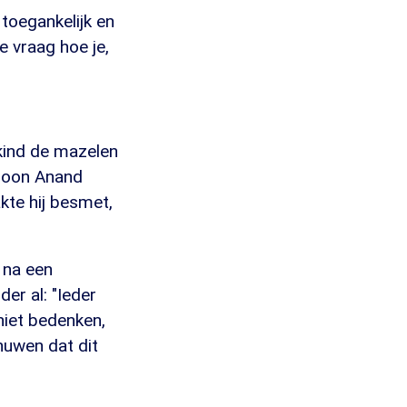
 toegankelijk en
 vraag hoe je,
n kind de mazelen
 zoon Anand
kte hij besmet,
, na een
er al: "Ieder
 niet bedenken,
huwen dat dit