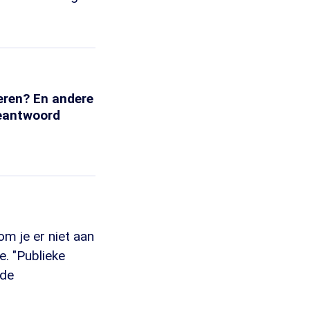
neren? En andere
beantwoord
m je er niet aan
e. "Publieke
 de