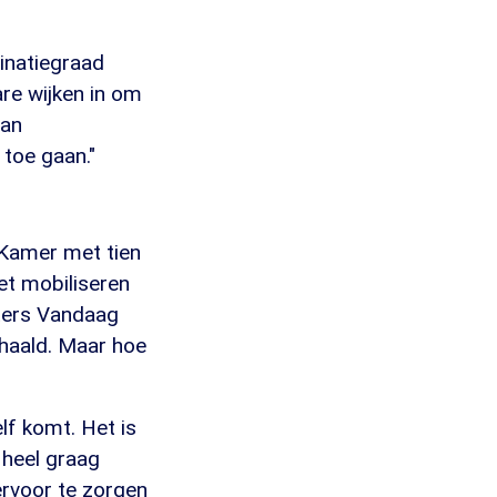
cinatiegraad
re wijken in om
van
toe gaan."
 Kamer met tien
et mobiliseren
kters Vandaag
chaald. Maar hoe
elf komt. Het is
 heel graag
 ervoor te zorgen