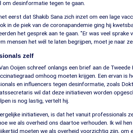
el om desinformatie tegen te gaan.
 het eerst dat Shakib Sana zich inzet om een lage vac
ok in de piek van de coronapandemie ging hij kwetsba
erden het gesprek aan te gaan. "Er was veel sprake 
 mensen het wél te laten begrijpen, moet je naar ze 
sionals zelf
 Van Ooijen schreef onlangs een brief aan de Tweede
accinatiegraad omhoog moeten krijgen. Een ervan is h
ionals en influencers tegen desinformatie, zoals Do
atssecretaris wil dat deze initiatieven worden opges
lpen is nog lastig, vertelt hij.
rgelijke initiatieven, is dat het vanuit professionals z
oe we als overheid ons daartoe verhouden. Ik wil hen
elijkertijd moeten we als overheid voorzichtig zijn, om