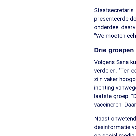
Staatsecretaris
presenteerde de
onderdeel daarva
"We moeten echt
Drie groepen
Volgens Sana kun
verdelen. "Ten ee
zijn vaker hoogo
inenting vanwege
laatste groep. 
vaccineren. Daar 
Naast onwetendhe
desinformatie vo
op social media 