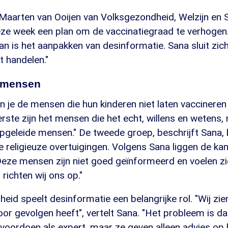
 Maarten van Ooijen van Volksgezondheid, Welzijn en
ze week een plan om de vaccinatiegraad te verhogen.
n is het aanpakken van desinformatie. Sana sluit zich
 handelen."
 mensen
 je de mensen die hun kinderen niet laten vaccineren
rste zijn het mensen die het echt, willens en wetens, n
pgeleide mensen." De tweede groep, beschrijft Sana, 
 religieuze overtuigingen. Volgens Sana liggen de kan
"Deze mensen zijn niet goed geïnformeerd en voelen z
richten wij ons op."
id speelt desinformatie een belangrijke rol. "Wij zie
or gevolgen heeft", vertelt Sana. "Het probleem is d
voordoen als expert, maar ze geven alleen advies op 