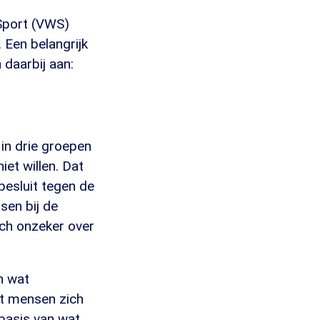
 Sport (VWS)
 Een belangrijk
 daarbij aan:
 in drie groepen
iet willen. Dat
besluit tegen de
sen bij de
ich onzeker over
n wat
at mensen zich
basis van wat