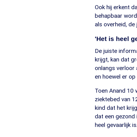
Ook hij erkent d
behapbaar worde
als overheid, de
'Het is heel g
De juiste informa
krijgt, kan dat 
onlangs verloor 
en hoewel er op 
Toen Anand 10 we
ziektebed van 12
kind dat het krij
dat een gezond i
heel gevaarlijk is.