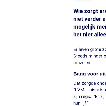
Wie zorgt er
niet verder 
mogelijk men
het niet all
Er leven grote z
Steeds minder ou
mazelen.
Bang voor ui
Dat zorgde onder 
RIVM. Huisartso
zijn regio: "Er
hun lijf."