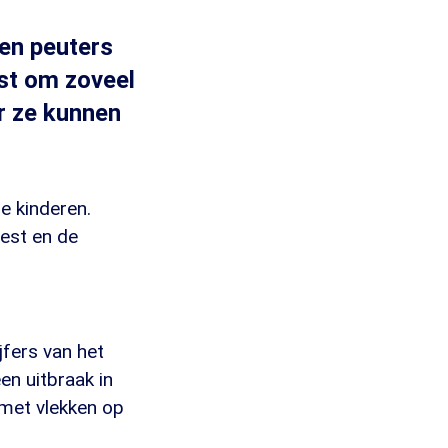
 en peuters
st om zoveel
r ze kunnen
e kinderen.
oest en de
jfers van het
en uitbraak in
 met vlekken op