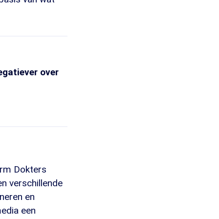
egatiever over
orm Dokters
n verschillende
ineren en
media een