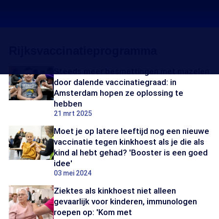
Rijksvaccinatieprogramma
Steeds meer besmettingen met mazelen
door dalende vaccinatiegraad: in
Amsterdam hopen ze oplossing te
hebben
21 mrt 2025
Moet je op latere leeftijd nog een nieuwe
vaccinatie tegen kinkhoest als je die als
kind al hebt gehad? 'Booster is een goed
idee'
03 mei 2024
Ziektes als kinkhoest niet alleen
gevaarlijk voor kinderen, immunologen
roepen op: 'Kom met