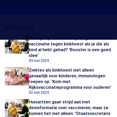
kinkhoest
Moet je op latere leeftijd nog een nieuwe
vaccinatie tegen kinkhoest als je die als
kind al hebt gehad? 'Booster is een goed
idee'
03 mei 2024
Ziektes als kinkhoest niet alleen
gevaarlijk voor kinderen, immunologen
roepen op: 'Kom met
Rijksvaccinatieprogramma voor ouderen'
02 mei 2024
Huisartsen gaan strijd aan met
desinformatie over vaccineren, maar ze
kunnen het niet alleen: 'Staatssecretaris