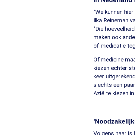
"We kunnen hier 
Ilka Reineman va
"Die hoeveelhei
maken ook ander
of medicatie te
Ofimedicine maa
kiezen echter s
keer uitgereken
slechts een paa
Azië te kiezen in
'Noodzakelijk
Volgens haar is 