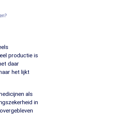
nen?
eels
el productie is
het daar
aar het lijkt
edicijnen als
ingszekerheid in
 overgebleven