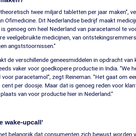
theoretisch twee miljard tabletten per jaar maken", ve
n Ofimedicine. Dit Nederlandse bedrijf maakt medicij
d is genoeg om heel Nederland van paracetamol te voo
e veelgebruikte medicijnen, van ontstekingsremmers 
gen angststoornissen."
kt de verschillende geneesmiddelen in opdracht van k
teeds vaker voor goedkopere productie in India. "We 
d voor paracetamol", zegt Reineman. "Het gaat om een
r cent per doosje. Maar dat is genoeg reden voor kla
 plaats van voor productie hier in Nederland."
e wake-upcall'
het belangrijk dat consumenten zich bewust worden va