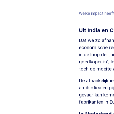
Welke impact heeft
Uit India en 
Dat we zo afhank
economische rede
in de loop der j
goedkoper is", l
toch de moeite 
De afhankelijkhe
antibiotica en p
gevaar kan kome
fabrikanten in E
In Nederland