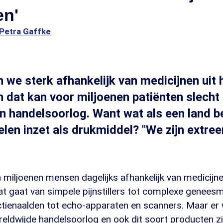
en'
Petra Gaffke
n we sterk afhankelijk van medicijnen uit 
n dat kan voor miljoenen patiënten slecht 
en handelsoorlog. Want wat als een land b
en inzet als drukmiddel? "We zijn extre
n miljoenen mensen dagelijks afhankelijk van medicij
t gaat van simpele pijnstillers tot complexe geneesm
ectienaalden tot echo-apparaten en scanners. Maar er
ldwijde handelsoorlog en ook dit soort producten zi