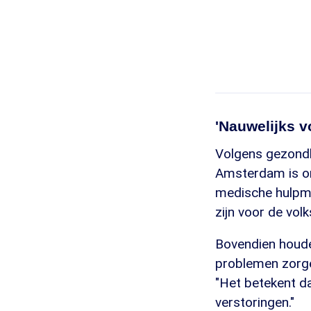
'Nauwelijks v
Volgens gezondh
Amsterdam is onz
medische hulpmi
zijn voor de vo
Bovendien houden
problemen zorge
"Het betekent da
verstoringen."