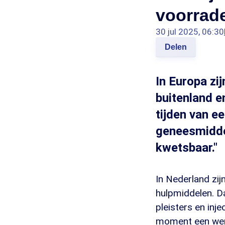
voorrad
30 jul 2025, 06:30
Delen
In Europa zij
buitenland e
tijden van e
geneesmiddel
kwetsbaar."
In Nederland zij
hulpmiddelen. Da
pleisters en inj
moment een were