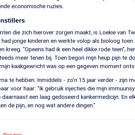
iende economische ruzies.
nstillers
nten die zich hierover zorgen maakt, is Loekie van T
, had jonge kinderen en werkte volop als bioloog toen 
n kreeg. "Opeens had ik een heel dikke rode teen", her
eds meer tenen bij. Toen begon mijn heup pijn te doe
 mijn kaakgewricht was op een gegeven moment ontst
ma te hebben. Inmiddels - zo'n 15 jaar verder - zijn m
aar voor haar: "Ik gebruik injecties die mijn immuun
 daarnaast een laag gedoseerd kankermedicijn. En el
n de pijn, en nog wat andere dingen."
Doe mee