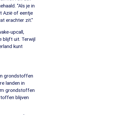
haald. "Als je in
t Azië of eentje
t erachter zit."
wake-upcall,
ijft uit. Terwijl
erland kunt
an grondstoffen
re landen in
 om grondstoffen
toffen blijven