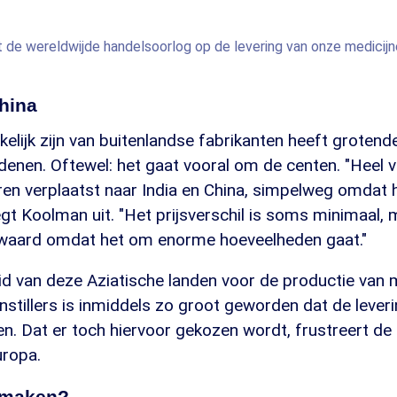
 de wereldwijde handelsoorlog op de levering van onze medicij
China
elijk zijn van buitenlandse fabrikanten heeft grotend
nen. Oftewel: het gaat vooral om de centen. "Heel ve
aren verplaatst naar India en China, simpelweg omdat 
egt Koolman uit. "Het prijsverschil is soms minimaal, m
waard omdat het om enorme hoeveelheden gaat."
id van deze Aziatische landen voor de productie van m
ijnstillers is inmiddels zo groot geworden dat de lever
n. Dat er toch hiervoor gekozen wordt, frustreert de
uropa.
 maken?