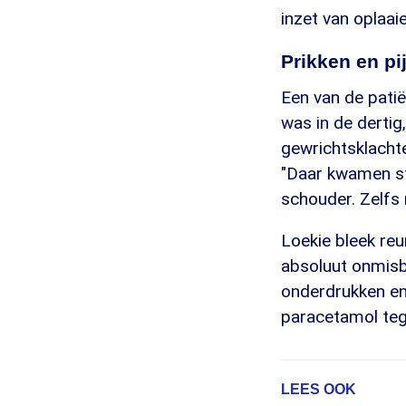
inzet van oplaa
Prikken en pij
Een van de patië
was in de dertig
gewrichtsklachte
"Daar kwamen ste
schouder. Zelfs
Loekie bleek reu
absoluut onmisb
onderdrukken en
paracetamol tege
LEES OOK