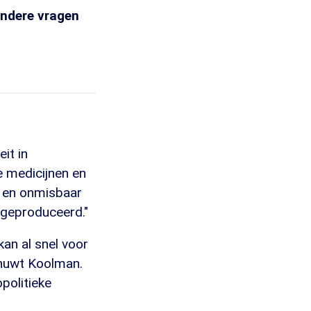
 andere vragen
it in
e medicijnen en
l en onmisbaar
 geproduceerd."
kan al snel voor
chuwt Koolman.
politieke