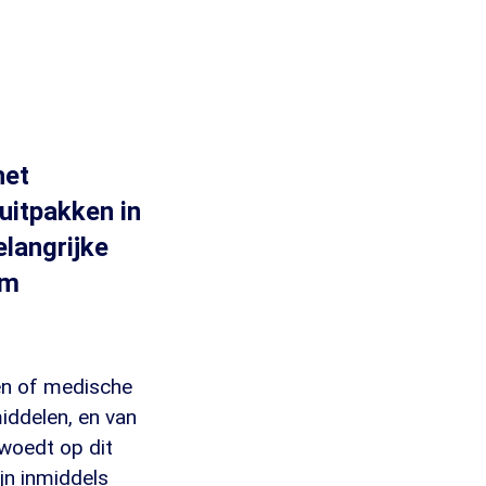
het
uitpakken in
elangrijke
em
nen of medische
iddelen, en van
 woedt op dit
jn inmiddels