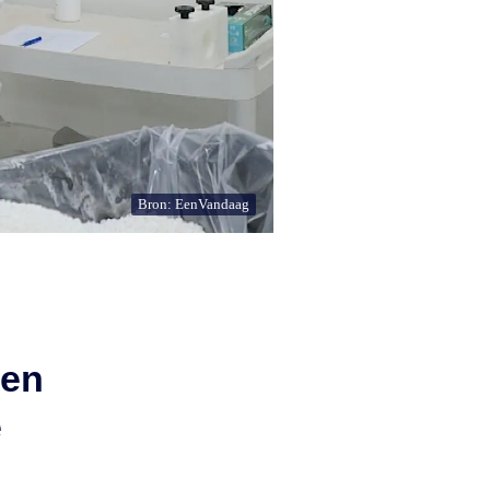
Bron: EenVandaag
een
e