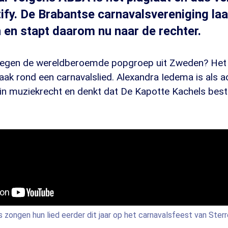
tify. De Brabantse carnavalsvereniging laa
en en stapt daarom nu naar de rechter.
egen de wereldberoemde popgroep uit Zweden? Het i
aak rond een carnavalslied. Alexandra Iedema is als 
 in muziekrecht en denkt dat De Kapotte Kachels bes
zongen hun lied eerder dit jaar op het carnavalsfeest van Ster