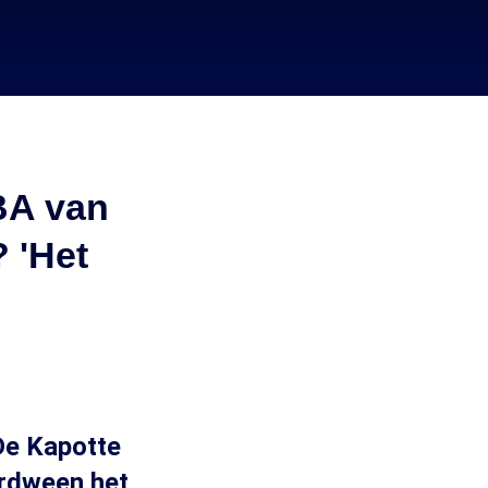
BA van
? 'Het
 De Kapotte
erdween het