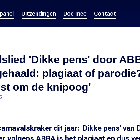
epanel
Uitzendingen
Doe mee
Contact
slied 'Dikke pens' door AB
gehaald: plagiaat of parodie
uist om de knipoog'
2
arnavalskraker dit jaar: 'Dikke pens' van
r volgens ABBA is het plagiaat en dus v