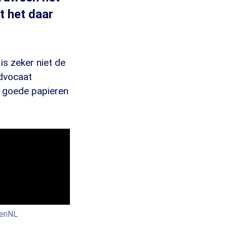
t het daar
s zeker niet de
advocaat
t goede papieren
renNL