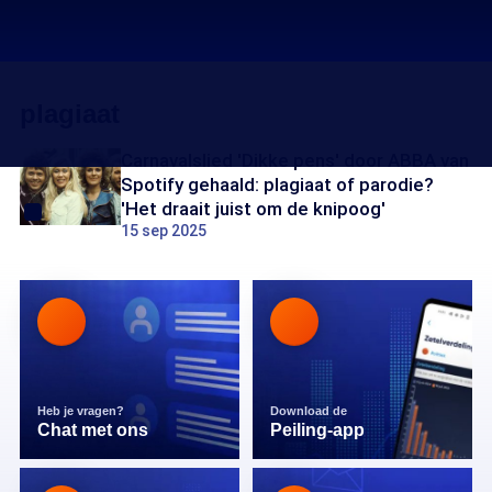
plagiaat
Carnavalslied 'Dikke pens' door ABBA van
Spotify gehaald: plagiaat of parodie?
'Het draait juist om de knipoog'
15 sep 2025
Heb je vragen?
Download de
Chat met ons
Peiling-app