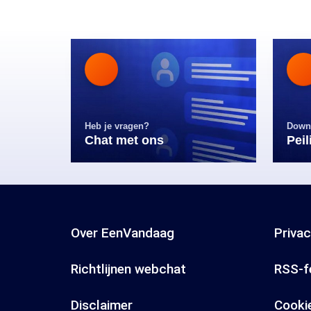
Heb je vragen?
Down
Chat met ons
Pei
Over EenVandaag
Priva
Richtlijnen webchat
RSS-f
Disclaimer
Cooki