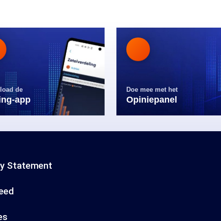
load de
Doe mee met het
ling-app
Opiniepanel
cy Statement
eed
es