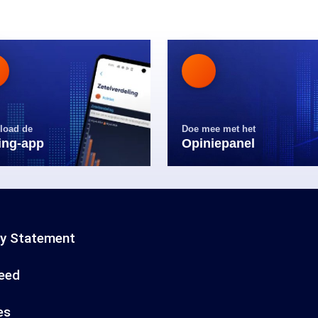
load de
Doe mee met het
ling-app
Opiniepanel
cy Statement
eed
es