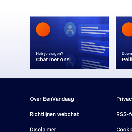
Heb je vragen?
Down
Chat met ons
Pei
Over EenVandaag
Priva
Richtlijnen webchat
RSS-f
Disclaimer
Cooki