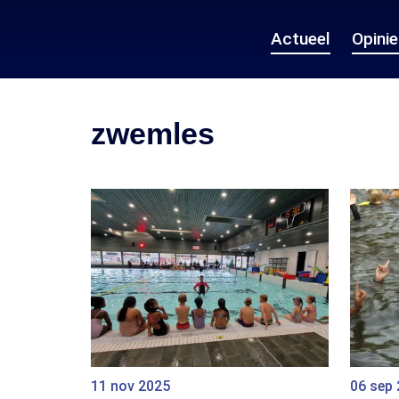
Actueel
Opini
zwemles
11 nov 2025
06 sep