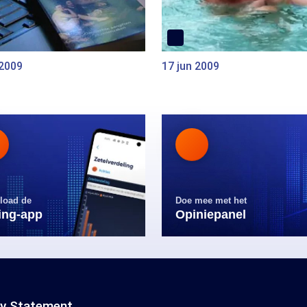
 2009
17 jun 2009
load de
Doe mee met het
ling-app
Opiniepanel
cy Statement