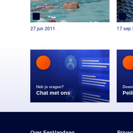
27 jun 2011
17 sep
Heb je vragen?
Down
Chat met ons
Pei
Over EenVandaag
Priva