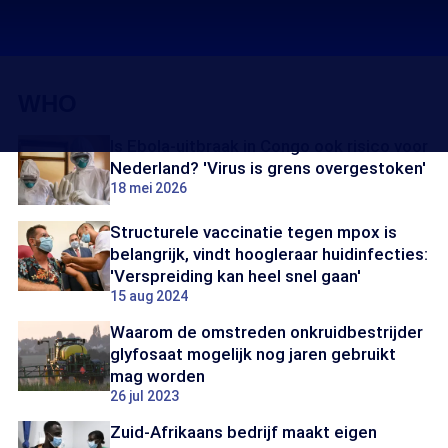
WHO
Is Ebola-uitbraak in Congo ook risico voor
Nederland? 'Virus is grens overgestoken'
18 mei 2026
Structurele vaccinatie tegen mpox is
belangrijk, vindt hoogleraar huidinfecties:
'Verspreiding kan heel snel gaan'
15 aug 2024
Waarom de omstreden onkruidbestrijder
glyfosaat mogelijk nog jaren gebruikt
mag worden
26 jul 2023
Zuid-Afrikaans bedrijf maakt eigen