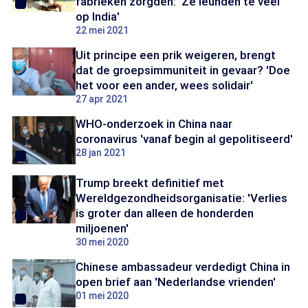
fabrieken zorgden: 'Ze leunden te veel
op India'
22 mei 2021
Uit principe een prik weigeren, brengt
dat de groepsimmuniteit in gevaar? 'Doe
het voor een ander, wees solidair'
27 apr 2021
WHO-onderzoek in China naar
coronavirus 'vanaf begin al gepolitiseerd'
28 jan 2021
Trump breekt definitief met
Wereldgezondheidsorganisatie: 'Verlies
is groter dan alleen de honderden
miljoenen'
30 mei 2020
Chinese ambassadeur verdedigt China in
open brief aan 'Nederlandse vrienden'
01 mei 2020