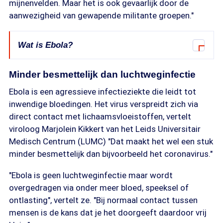
mijnenvelden. Maar het is ook gevaarlijk door de
aanwezigheid van gewapende militante groepen."
Wat is Ebola?
Ebola staat medisch bekend als een vorm van
Minder besmettelijk dan luchtweginfectie
virale hemorragische koorts.
Ebola is een agressieve infectieziekte die leidt tot
Hier zijn de belangrijkste feiten over wat het virus
inwendige bloedingen. Het virus verspreidt zich via
met het lichaam doet:
direct contact met lichaamsvloeistoffen, vertelt
viroloog Marjolein Kikkert van het Leids Universitair
- Bloedingen: Het virus tast de wanden van de
Medisch Centrum (LUMC) "Dat maakt het wel een stuk
kleine bloedvaten aan en verstoort het vermogen
minder besmettelijk dan bijvoorbeeld het coronavirus."
van het bloed om te stollen. Dit kan leiden tot
zowel inwendige als uitwendige bloedingen.
"Ebola is geen luchtweginfectie maar wordt
overgedragen via onder meer bloed, speeksel of
- Agressief verloop: De ziekte begint vaak met
ontlasting", vertelt ze. "Bij normaal contact tussen
plotselinge koorts, hevige vermoeidheid en
mensen is de kans dat je het doorgeeft daardoor vrij
spierpijn, maar kan snel verergeren tot braken,