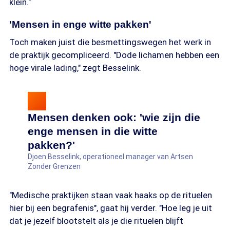
klein."
diarree en orgaanfalen.
'Mensen in enge witte pakken'
- Sterftecijfer: Het is een van de meest dodelijke
infectieziekten ter wereld. Afhankelijk van de
Toch maken juist die besmettingswegen het werk in
variant (zoals de Zaïre- of de huidige
de praktijk gecompliceerd. "Dode lichamen hebben een
Bundibugyo-variant) overlijdt tussen de 25% en
hoge virale lading," zegt Besselink.
90% van de patiënten.
Mensen denken ook: 'wie zijn die
enge mensen in die witte
pakken?'
Djoen Besselink, operationeel manager van Artsen
Zonder Grenzen
"Medische praktijken staan vaak haaks op de rituelen
hier bij een begrafenis", gaat hij verder. "Hoe leg je uit
dat je jezelf blootstelt als je die rituelen blijft