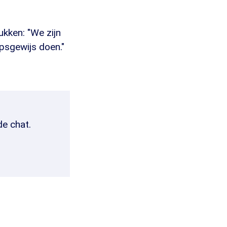
ukken: "We zijn
psgewijs doen."
de chat.