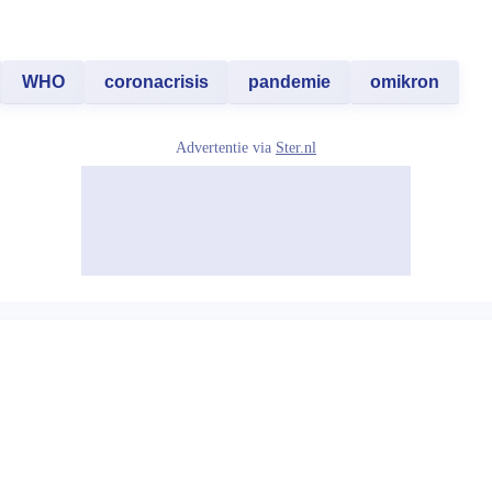
WHO
coronacrisis
pandemie
omikron
Advertentie via
Ster.nl