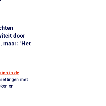
chten
iteit door
, maar: "Het
'zich in de
mettingen met
eken en