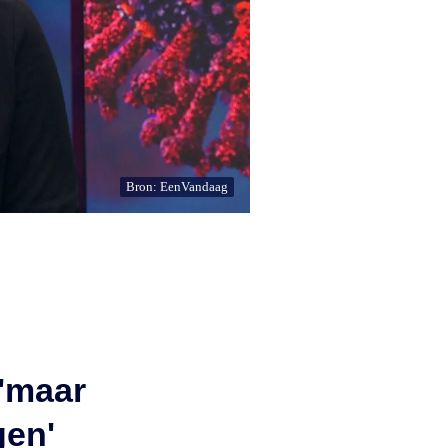
Bron: EenVandaag
 'maar
gen'