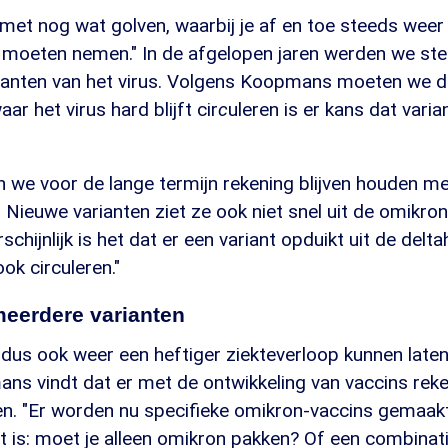
 met nog wat golven, waarbij je af en toe steeds weer
 moeten nemen." In de afgelopen jaren werden we ste
ianten van het virus. Volgens Koopmans moeten we da
ar het virus hard blijft cir
c
uleren is er kans dat var
we voor de lange termijn rekening blijven houden met
Nieuwe varianten ziet ze ook niet snel uit de omikro
hijnlijk is het dat er een variant opduikt uit de delta
ook circuleren."
meerdere varianten
 dus ook weer een heftiger ziekteverloop kunnen laten
ns vindt dat er met de ontwikkeling van vaccins re
. "Er worden nu specifieke omikron-vaccins gemaak
t is: moet je alleen omikron pakken? Of een combina