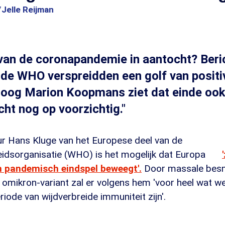
7
Jelle Reijman
 van de coronapandemie in aantocht? Beri
 de WHO verspreidden een golf van positiv
loog Marion Koopmans ziet dat einde ook
cht nog op voorzichtig."
ur Hans Kluge van het Europese deel van de
dsorganisatie (WHO) is het mogelijk dat Europa
n pandemisch eindspel beweegt'.
Door massale bes
e omikron-variant zal er volgens hem 'voor heel wat w
ode van wijdverbreide immuniteit zijn'.