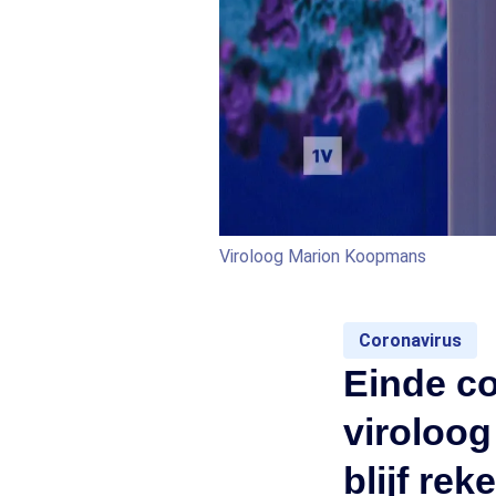
Viroloog Marion Koopmans
Coronavirus
Einde c
viroloog
blijf re