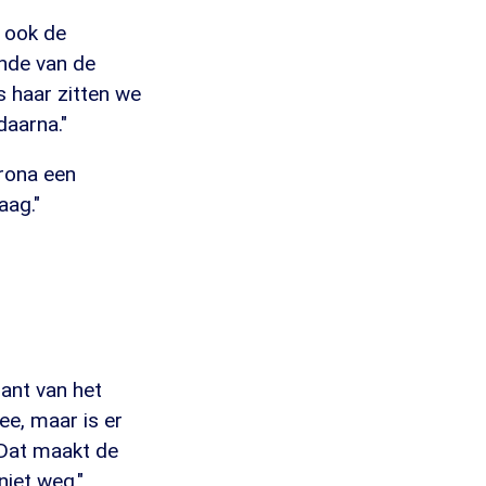
 ook de
inde van de
s haar zitten we
daarna."
orona een
aag."
iant van het
ee, maar is er
 Dat maakt de
niet weg."