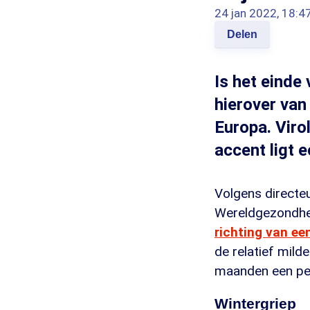
24 jan 2022, 18:4
Delen
Is het einde
hierover van
Europa. Viro
accent ligt e
Volgens directe
Wereldgezondhei
richting van ee
de relatief mild
maanden een peri
Wintergriep