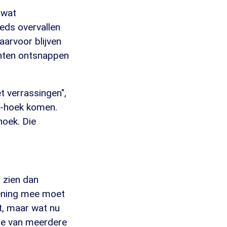
 wat
eds overvallen
arvoor blijven
ianten ontsnappen
 verrassingen",
n-hoek komen.
hoek. Die
 zien dan
kening mee moet
t, maar wat nu
tie van meerdere