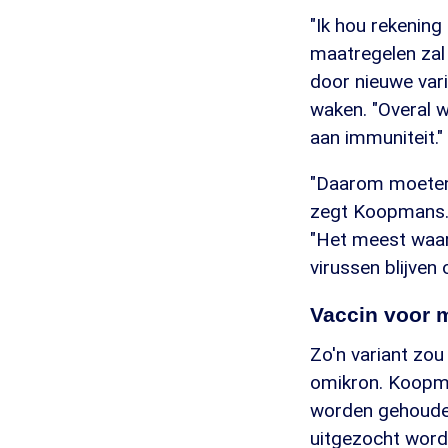
"Ik hou rekening
maatregelen zal
door nieuwe var
waken. "Overal wa
aan immuniteit."
"Daarom moeten 
zegt Koopmans. 
"Het meest waarsc
virussen blijven 
Vaccin voor 
Zo'n variant zou
omikron. Koopma
worden gehouden
uitgezocht word