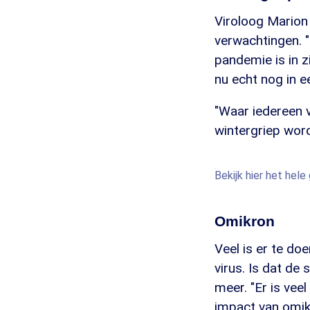
Viroloog Marion
verwachtingen. "
pandemie is in z
nu echt nog in 
"Waar iedereen v
wintergriep word
Bekijk hier het he
Omikron
Veel is er te do
virus. Is dat de
meer. "Er is vee
impact van omikr