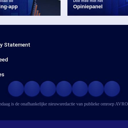
load de
Doe mee met het
ling-app
Opiniepanel
cy Statement
eed
es
daag is de onafhankelijke nieuwsredactie van publieke omroep
AVRO