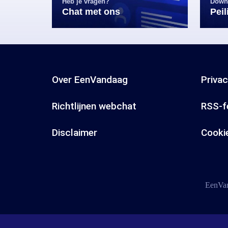
Heb je vragen?
Down
Chat met ons
Pei
Over EenVandaag
Priva
Richtlijnen webchat
RSS-f
Disclaimer
Cooki
EenVan