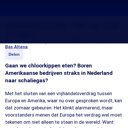
Vrijhandelsverdrag TTIP: een vloek
of zegen?
26 mrt 2015, 14:00
Joyce Boverhuis
Willem Jan Bloem
Bas Altena
Delen
Gaan we chloorkippen eten? Boren
Amerikaanse bedrijven straks in Nederland
naar schaliegas?
Met het sluiten van een vrijhandelsverdrag tussen
Europa en Amerika, waar nu over gesproken wordt, kan
dat zomaar gebeuren. Het klinkt alarmerend, maar
voorstanders menen dat Europa het verdrag wel moet
tekenen om niet alleen te staan in de wereld. Want: