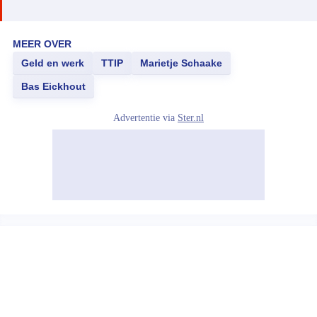
MEER OVER
Geld en werk
TTIP
Marietje Schaake
Bas Eickhout
Advertentie via
Ster.nl