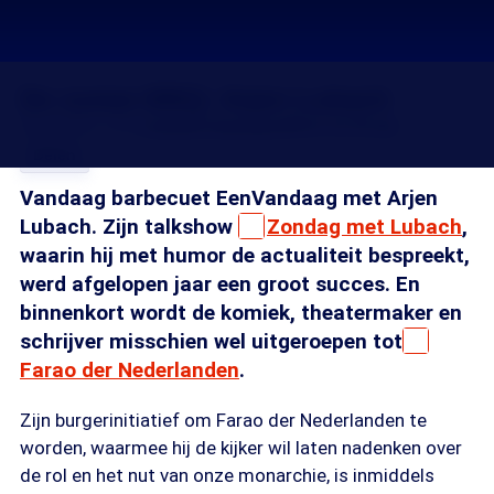
De zomer-BBQ: Arjen Lubach
20 jul 2015, 18:42
Josefin Hoenders
Mark de Bruijn
Delen
Vandaag barbecuet EenVandaag met Arjen
Lubach. Zijn talkshow
Zondag met Lubach
,
waarin hij met humor de actualiteit bespreekt,
werd afgelopen jaar een groot succes. En
binnenkort wordt de komiek, theatermaker en
schrijver misschien wel uitgeroepen tot
Farao der Nederlanden
.
Zijn burgerinitiatief om Farao der Nederlanden te
worden, waarmee hij de kijker wil laten nadenken over
de rol en het nut van onze monarchie, is inmiddels