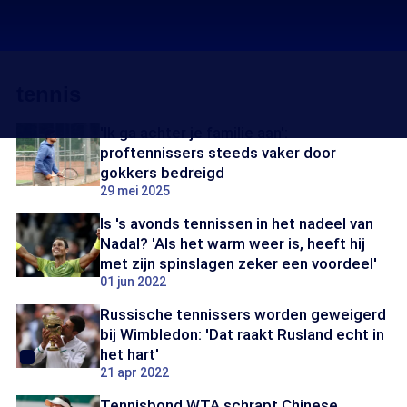
tennis
'Ik ga achter je familie aan':
proftennissers steeds vaker door
gokkers bedreigd
29 mei 2025
Is 's avonds tennissen in het nadeel van
Nadal? 'Als het warm weer is, heeft hij
met zijn spinslagen zeker een voordeel'
01 jun 2022
Russische tennissers worden geweigerd
bij Wimbledon: 'Dat raakt Rusland echt in
het hart'
21 apr 2022
Tennisbond WTA schrapt Chinese