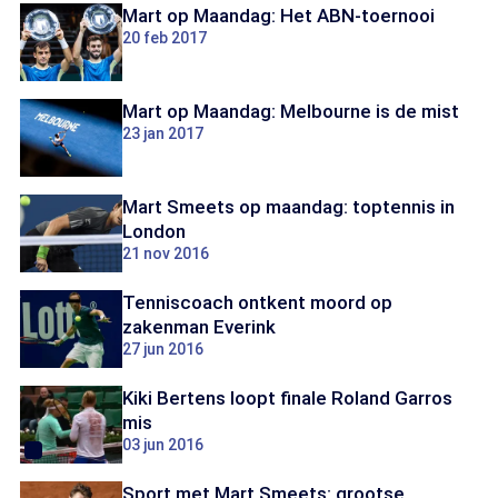
Mart op Maandag: Het ABN-toernooi
20 feb 2017
Mart op Maandag: Melbourne is de mist
23 jan 2017
Mart Smeets op maandag: toptennis in
London
21 nov 2016
Tenniscoach ontkent moord op
zakenman Everink
27 jun 2016
Kiki Bertens loopt finale Roland Garros
mis
03 jun 2016
Sport met Mart Smeets: grootse