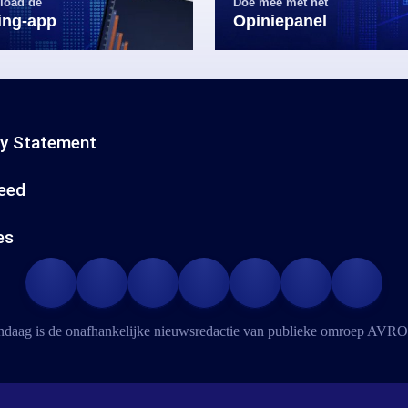
load de
Doe mee met het
ling-app
Opiniepanel
cy Statement
eed
es
daag is de onafhankelijke nieuwsredactie van publieke omroep
AVRO