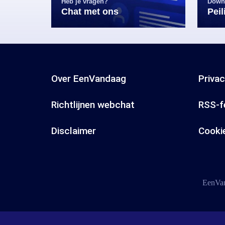
Heb je vragen?
Down
Chat met ons
Pei
Over EenVandaag
Priva
Richtlijnen webchat
RSS-f
Disclaimer
Cooki
EenVan