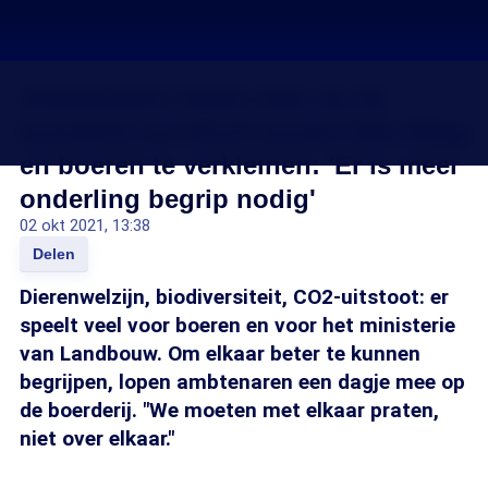
Ambtenaren lopen mee op de
boerderij om kloof tussen Den Haag
en boeren te verkleinen: 'Er is meer
onderling begrip nodig'
02 okt 2021, 13:38
Delen
Dierenwelzijn, biodiversiteit, CO2-uitstoot: er
speelt veel voor boeren en voor het ministerie
van Landbouw. Om elkaar beter te kunnen
begrijpen, lopen ambtenaren een dagje mee op
de boerderij. "We moeten met elkaar praten,
niet over elkaar."