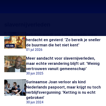
slavernijverleden
Keti Koti wordt ook lokaal steeds meer
herdacht en gevierd: 'Zo bereik je sneller
de buurman die het niet kent'
05:06
01 jul 2026
Meer aandacht voor slavernijverleden,
maar echte verandering blijft uit: 'Weinig
vertrouwen vanuit gemeenschap'
30 jun 2025
Surinaamse Joan verloor als kind
Nederlands paspoort, maar krijgt nu toch
verblijfsvergunning: 'Ketting is nu echt
gebroken'
30 jun 2024