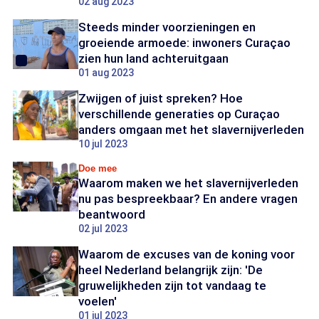
02 aug 2023
Steeds minder voorzieningen en
groeiende armoede: inwoners Curaçao
zien hun land achteruitgaan
01 aug 2023
Zwijgen of juist spreken? Hoe
verschillende generaties op Curaçao
anders omgaan met het slavernijverleden
10 jul 2023
Doe mee
Waarom maken we het slavernijverleden
nu pas bespreekbaar? En andere vragen
beantwoord
02 jul 2023
Waarom de excuses van de koning voor
heel Nederland belangrijk zijn: 'De
gruwelijkheden zijn tot vandaag te
voelen'
01 jul 2023