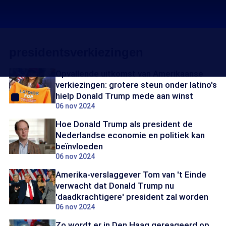
presidentsverkiezingen
Opvallende uitkomst van Amerikaanse
verkiezingen: grotere steun onder latino's
hielp Donald Trump mede aan winst
06 nov 2024
Hoe Donald Trump als president de
Nederlandse economie en politiek kan
beïnvloeden
06 nov 2024
Amerika-verslaggever Tom van 't Einde
verwacht dat Donald Trump nu
'daadkrachtigere' president zal worden
06 nov 2024
Zo wordt er in Den Haag gereageerd op