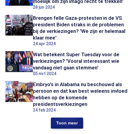
moeilijk om zijn imago recht te trekken'
28 jun 2024
Brengen felle Gaza-protesten in de VS
president Biden straks in de problemen
bij de verkiezingen? 'We zijn er helemaal
klaar mee'
24 apr 2024
Wat betekent Super Tuesday voor de
verkiezingen? 'Vooral interessant wie
vandaag niet gaan stemmen'
05 mrt 2024
Embryo's in Alabama nu beschouwd als
persoon en dat kan best weleens invloed
hebben op de komende
presidentsverkiezingen
24 feb 2024
Toon meer