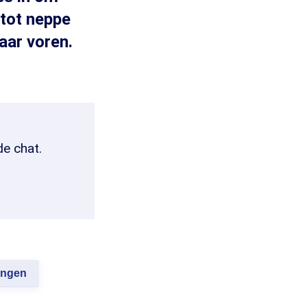
 tot neppe
aar voren.
de chat.
ingen