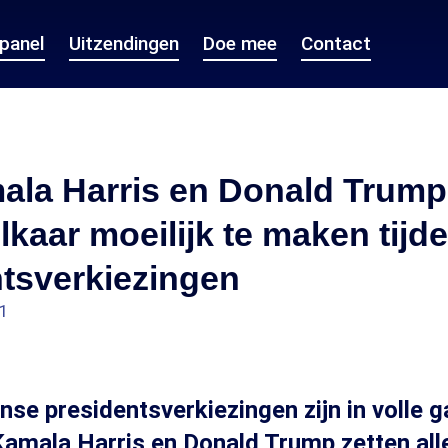
epanel
Uitzendingen
Doe mee
Contact
la Harris en Donald Trump 
lkaar moeilijk te maken tijd
tsverkiezingen
31
se presidentsverkiezingen zijn in volle 
amala Harris en Donald Trump zetten all