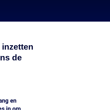
inzetten
ens de
gang en
es in om