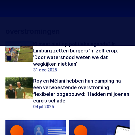
overstromingen
Klimaat niet op politieke agenda? In
Limburg zetten burgers 'm zelf erop:
'Door watersnood weten we dat
wegkijken niet kan'
31 dec 2025
Roy en Mèlani hebben hun camping na
een verwoestende overstroming
flexibeler opgebouwd: 'Hadden miljoenen
euro's schade'
04 jul 2025