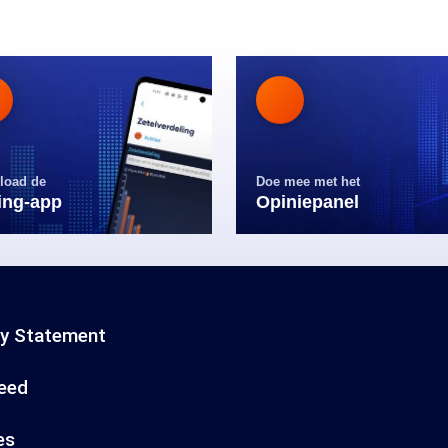
load de
Doe mee met het
ling-app
Opiniepanel
cy Statement
eed
es