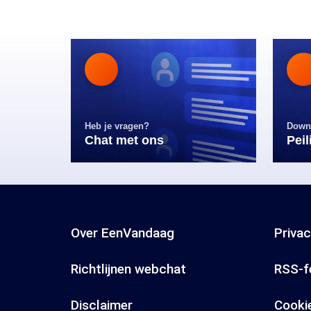
Heb je vragen?
Down
Chat met ons
Pei
Over EenVandaag
Priva
Richtlijnen webchat
RSS-f
Disclaimer
Cooki