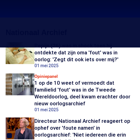
Nationaal Archief
Pepijn (26) was in shock toen hij
ontdekte dat zijn oma 'fout' was in
oorlog: 'Zegt dit ook iets over mij?'
01 mei 2025
Opiniepanel
1 op de 10 weet of vermoedt dat
familielid 'fout' was in de Tweede
Wereldoorlog, deel kwam erachter door
nieuw oorlogsarchief
01 mei 2025
Directeur Nationaal Archief reageert op
ophef over 'foute namen' in
oorlogsarchief: 'Niet iedereen die erin