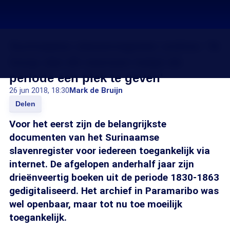
Surinaams slavenregister online: 'Ik
hoop dat dit mensen helpt de
periode een plek te geven'
26 jun 2018, 18:30
Mark de Bruijn
Delen
Voor het eerst zijn de belangrijkste
documenten van het Surinaamse
slavenregister voor iedereen toegankelijk via
internet. De afgelopen anderhalf jaar zijn
drieënveertig boeken uit de periode 1830-1863
gedigitaliseerd. Het archief in Paramaribo was
wel openbaar, maar tot nu toe moeilijk
toegankelijk.