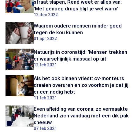
straat slapen, René weet er alles van:
'Met genoeg drugs blijf je wel warm'
12 dec 2022
Waarom oudere mensen minder goed
tegen de kou kunnen
01 apr 2022
Natuurijs in coronatijd: 'Mensen trekken
er waarschijnlijk massaal op uit'
12 feb 2021
Als het ook binnen vriest: cv-monteurs
draaien overuren en zo voorkom je dat jij
er een nodig hebt
11 feb 2021
Even afleiding van corona: zo vermaakte
Nederland zich vandaag met een dik pak
sneeuw
07 feb 2021