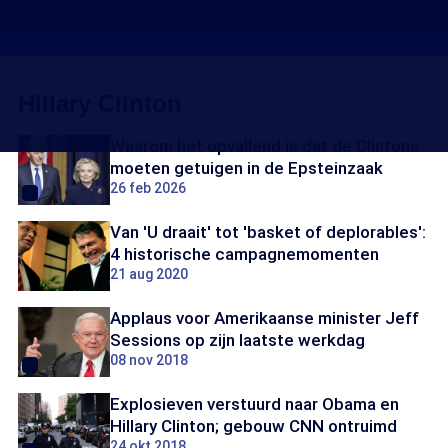
Hillary Clinton
Waarom het opvallend is dat de Clintons
moeten getuigen in de Epsteinzaak
26 feb 2026
Van 'U draait' tot 'basket of deplorables':
4 historische campagnemomenten
21 aug 2020
Applaus voor Amerikaanse minister Jeff
Sessions op zijn laatste werkdag
08 nov 2018
Explosieven verstuurd naar Obama en
Hillary Clinton; gebouw CNN ontruimd
24 okt 2018