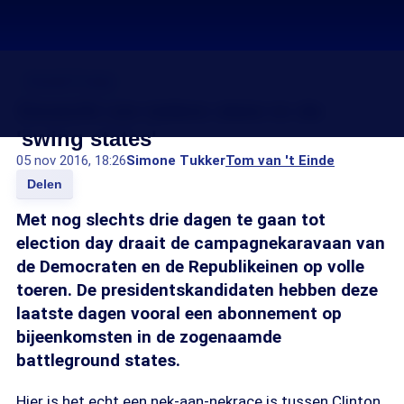
Donald Trump
Gevecht om iedere stem in de
'swing states'
05 nov 2016, 18:26
Simone Tukker
Tom van 't Einde
Delen
Met nog slechts drie dagen te gaan tot
election day draait de campagnekaravaan van
de Democraten en de Republikeinen op volle
toeren. De presidentskandidaten hebben deze
laatste dagen vooral een abonnement op
bijeenkomsten in de zogenaamde
battleground states.
Hier is het echt een nek-aan-nekrace is tussen Clinton