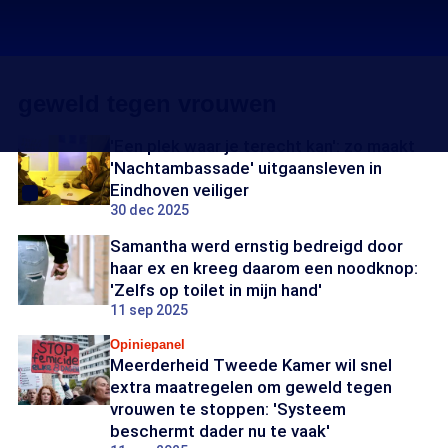
geweld tegen vrouwen
'Een plek waar je terecht kan': zo maakt
'Nachtambassade' uitgaansleven in
Eindhoven veiliger
30 dec 2025
Samantha werd ernstig bedreigd door
haar ex en kreeg daarom een noodknop:
'Zelfs op toilet in mijn hand'
11 sep 2025
Opiniepanel
Meerderheid Tweede Kamer wil snel
extra maatregelen om geweld tegen
vrouwen te stoppen: 'Systeem
beschermt dader nu te vaak'