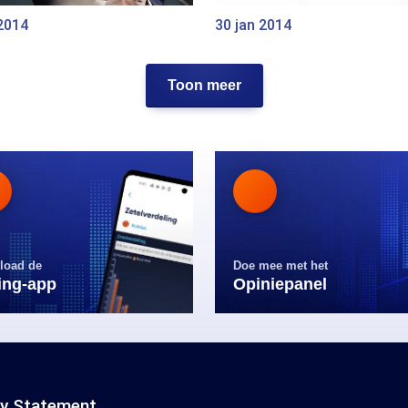
2014
30 jan 2014
Toon meer
load de
Doe mee met het
ling-app
Opiniepanel
cy Statement