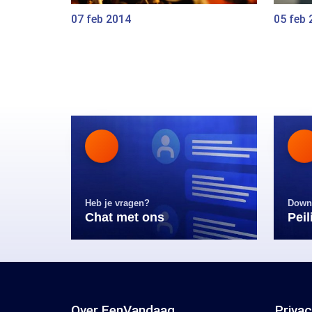
07 feb 2014
05 feb 
Heb je vragen?
Down
Chat met ons
Pei
Over EenVandaag
Priva