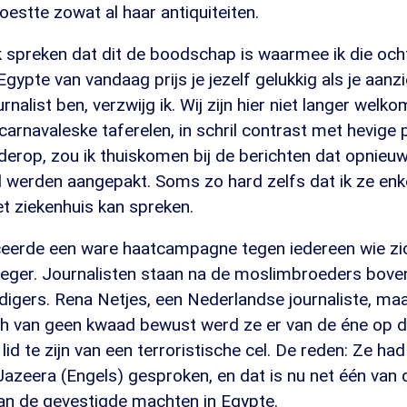
estte zowat al haar antiquiteiten.
k spreken dat dit de boodschap is waarmee ik die oc
Egypte van vandaag prijs je jezelf gelukkig als je aanz
ournalist ben, verzwijg ik. Wij zijn hier niet langer welk
carnavaleske taferelen, in schril contrast met hevige
derop, zou ik thuiskomen bij de berichten dat opnieuw 
d werden aangepakt. Soms zo hard zelfs dat ik ze enke
t ziekenhuis kan spreken.
eerde een ware haatcampagne tegen iedereen wie zich
leger. Journalisten staan na de moslimbroeders boven
igers. Rena Netjes, een Nederlandse journaliste, maa
ich van geen kwaad bewust werd ze er van de éne op 
lid te zijn van een terroristische cel. De reden: Ze ha
Jazeera (Engels) gesproken, en dat is nu net één van
an de gevestigde machten in Egypte.