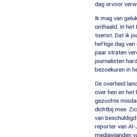
dag ervoor verwo
Ik mag van gelu
onthaald. In het 
toerist. Dat ik j
heftige dag van 
paar straten ver
journalisten har
bezoekuren in he
De overheid lanc
over hen en het 
gezochte misdad
dichtbij mee. Z
van beschuldigd 
reporter van Al-
mediavijanden v