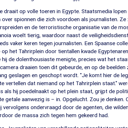
 draait op volle toeren in Egypte. Staatsmedia lope
over spionnen die zich voordoen als journalisten. Ze
erspreiden en de terroristische organisatie van de m
noia woelt tierig, waardoor naast de veiligheidsdien
eds vaker keren tegen journalisten. Een Spaanse coll
op het Tahrirplein door tientallen kwade Egyptenaren
 hij de dolenthousiaste menigte, precies wat het sta
de camera draaien toen dit gebeurde, en op de beelden z
ang geslagen en geschopt wordt. "Je komt hier de leg
te vertellen dat niemand op het Tahrirplein staat." w
als hij poedelnaakt op het plein staat, grijpt de polit
te getale aanwezig is – in. Opgelucht. Zou je denken. 
j vervolgens ondervraagd door de agenten, die wilden
rdoor de massa zich tegen hem gekeerd had.