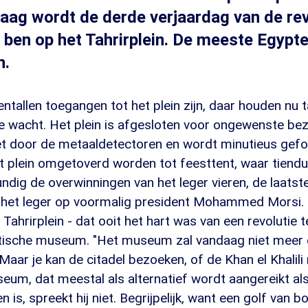
daag wordt de derde verjaardag van de rev
k ben op het Tahrirplein. De meeste Egypt
n.
ntallen toegangen tot het plein zijn, daar houden nu 
de wacht. Het plein is afgesloten voor ongewenste be
et door de metaaldetectoren en wordt minutieus gefoui
et plein omgetoverd worden tot feesttent, waar tiendu
ndig de overwinningen van het leger vieren, de laats
 het leger op voormalig president Mohammed Morsi. 
 Tahrirplein - dat ooit het hart was van een revolutie t
tische museum. "Het museum zal vandaag niet meer 
Maar je kan de citadel bezoeken, of de Khan el Khalili 
eum, dat meestal als alternatief wordt aangereikt als
is, spreekt hij niet. Begrijpelijk, want een golf van