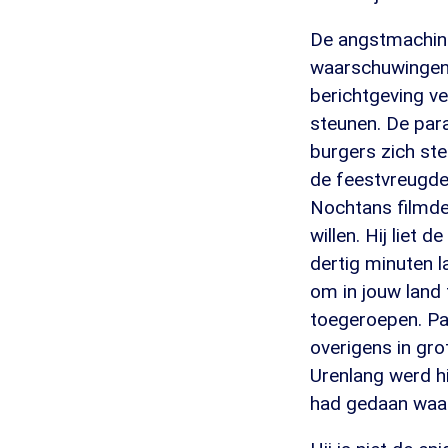
De angstmachine
waarschuwingen 
berichtgeving v
steunen. De para
burgers zich ste
de feestvreugde 
Nochtans filmde
willen. Hij liet 
dertig minuten l
om in jouw land 
toegeroepen. Pas 
overigens in gro
Urenlang werd hi
had gedaan waa