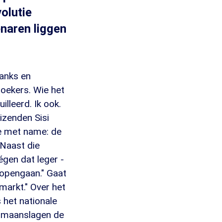
olutie
enaren liggen
tanks en
zoekers. Wie het
lleerd. Ik ook.
izenden Sisi
te met name: de
Naast die
égen dat leger -
opengaan." Gaat
markt." Over het
 het nationale
 bomaanslagen de