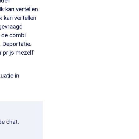
elden
k kan vertellen
 kan vertellen
 gevraagd
g de combi
. Deportatie.
n prijs mezelf
uatie in
de chat.