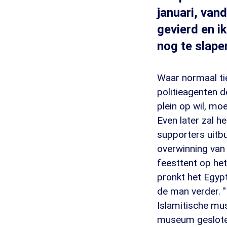
januari, van
gevierd en i
nog te slape
Waar normaal tie
politieagenten 
plein op wil, mo
Even later zal h
supporters uitbu
overwinning van
feesttent op het
pronkt het Egyp
de man verder. "
Islamitische mus
museum gesloten 