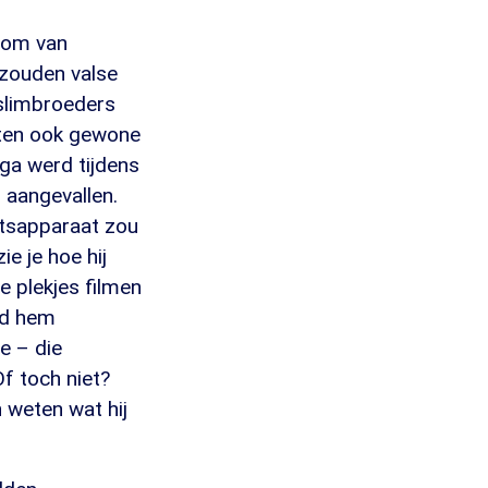
n om van
 zouden valse
oslimbroeders
sten ook gewone
ega werd tijdens
 aangevallen.
atsapparaat zou
ie je hoe hij
e plekjes filmen
erd hem
ie – die
Of toch niet?
 weten wat hij