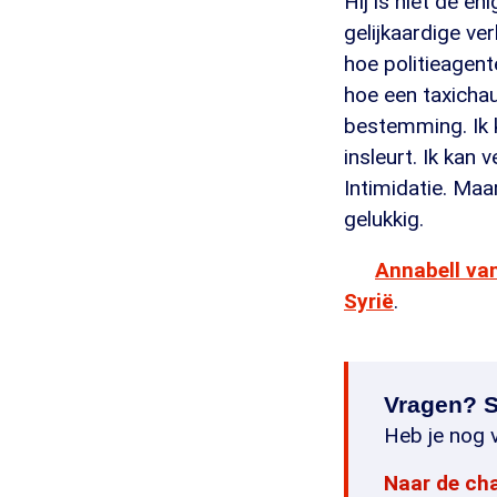
Hij is niet de en
gelijkaardige ve
hoe politieagent
hoe een taxichau
bestemming. Ik k
insleurt. Ik kan 
Intimidatie. Maa
gelukkig.
Annabell va
Syrië
.
Vragen? S
Heb je nog v
Naar de ch