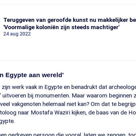
Teruggeven van geroofde kunst nu makkelijker b
'Voormalige koloniën zijn steeds machtiger'
24 aug 2022
n Egypte aan wereld'
zijn werk vaak in Egypte en benadrukt dat archeologe
' uitvoeren bij monumenten. Maar waarom beginnen z
 veel vakgenoten helemaal niet kan? Om dat te begrij
toloog naar Mostafa Waziri kijken, de baas van de H
gypte.
een gedreven persoon die vooral, laten we zeggen, to