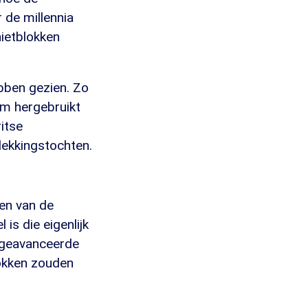
 de millennia
nietblokken
ebben gezien. Zo
om hergebruikt
itse
dekkingstochten.
en van de
 is die eigenlijk
t geavanceerde
lokken zouden