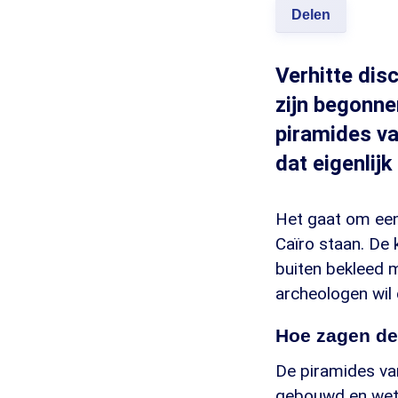
Delen
Verhitte dis
zijn begonne
piramides va
dat eigenlijk
Het gaat om een
Caïro staan. De
buiten bekleed 
archeologen wil 
Hoe zagen de
De piramides van
gebouwd en wete