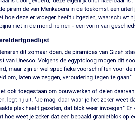
aal is doorgevoerd, 'deze eigenlijk onomkeerbaar is'. 
 de piramide van Menkaoera in de toekomst een uiterlij
hoe deze er vroeger heeft uitgezien, waarschuwt hij.
 bijna niet in de mond nemen - een vorm van geschieds
relderfgoedlijst
enaren dit zomaar doen, de piramides van Gizeh st
jst van Unesco. Volgens de egyptoloog mogen dit soo
d, maar zijn er wel specifieke voorschriften voor de r
eld om, laten we zeggen, veroudering tegen te gaan."
is het ook toegestaan om bouwwerken of delen daarvan
en, legt hij uit. "Je mag, daar waar je het zeker weet 
alde plek heeft gezeten, dat blok weer invoegen." En 
nt hoe weet je zeker dat een bepaald granietblok op 