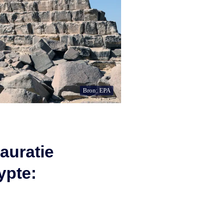
Bron: EPA
auratie
ypte: