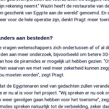
ijn rekening neemt." Waziri heeft de restauratie van d
en geschenk van Egypte aan de wereld' genoemd. En d
veer voor de hele operatie zijn, denkt Pragt: meer toer
anders aan besteden?
e vragen wetenschappers zich ondertussen af of al dit
den aan meer onderzoek, bijvoorbeeld om betere 3D
n hoe de piramides er mogelijk uit hebben gezien. "O
cten waarvan we met veel meer zekerheid kunnen zeg
ou moeten worden", zegt Pragt.
t dat de Egyptenaren snel van gedachten zullen verand
 er nu al is voor het project. "Wij spreken er nu ook o
k weer gevolgen gaan hebben voor het toerisme", zeg
ramides spreken natuurlijk tot de verbeelding, zeker da