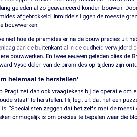
lang geleden al zo geavanceerd konden bouwen. Door
ramides afgebrokkeld. Inmiddels liggen de meeste gra
de bouwwerken.
we niet hoe de piramides er na de bouw precies uit h
nlaag aan de buitenkant al in de oudheid verwijderd 
dere bouwwerken. En twee eeuwen geleden blies de Br
ard Vyse delen van de piramides op tijdens zijn ont
m helemaal te herstellen'
 Pragt zet dan ook vraagtekens bij de operatie om e
oude staat' te herstellen. Hij legt uit dat het een puzzel
n is: "Specialisten zeggen dat het zelfs met de mees
ken onmogelijk is om precies te bepalen waar die b