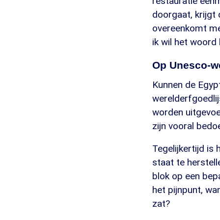
restauratie eenm
doorgaat, krijgt
overeenkomt met 
ik wil het woord
Op Unesco-we
Kunnen de Egypt
werelderfgoedli
worden uitgevoer
zijn vooral bedo
Tegelijkertijd 
staat te herstell
blok op een bepa
het pijnpunt, wa
zat?