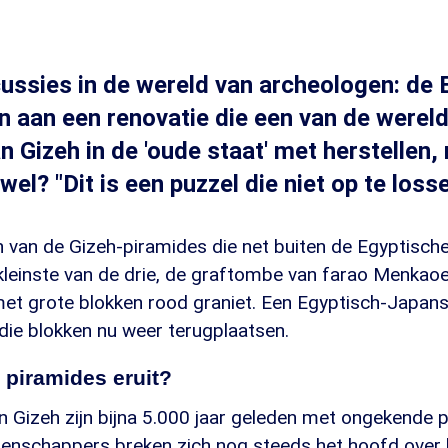
cussies in de wereld van archeologen: de
n aan een renovatie die een van de were
n Gizeh in de 'oude staat' met herstellen,
 wel? "Dit is een puzzel die niet op te losse
 van de Gizeh-piramides die net buiten de Egyptisch
 kleinste van de drie, de graftombe van farao Menkao
met grote blokken rood graniet. Een Egyptisch-Japan
die blokken nu weer terugplaatsen.
 piramides eruit?
 Gizeh zijn bijna 5.000 jaar geleden met ongekende p
nschappers breken zich nog steeds het hoofd over