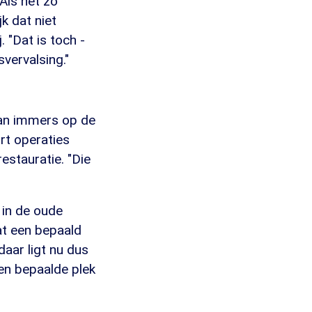
Als het zo
k dat niet
 "Dat is toch -
vervalsing."
aan immers op de
rt operaties
estauratie. "Die
 in de oude
dat een bepaald
daar ligt nu dus
een bepaalde plek