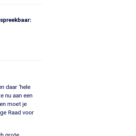
espreekbaar:
n daar 'hele
e nu aan een
pen moet je
oge Raad voor
ch grote