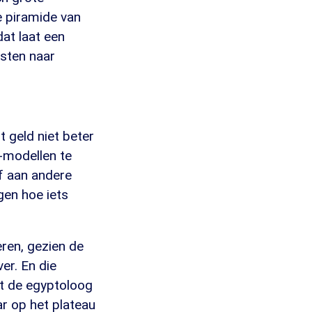
e piramide van
at laat een
isten naar
 geld niet beter
-modellen te
f aan andere
gen hoe iets
eren, gezien de
ver. En die
t de egyptoloog
ar op het plateau