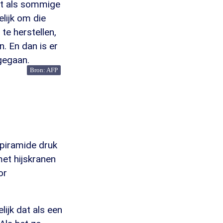
net als sommige
lijk om die
te herstellen,
n. En dan is er
gegaan.
Bron: AFP
e piramide druk
met hijskranen
or
ijk dat als een