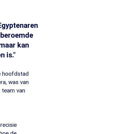
 Egyptenaren
ldberoemde
 maar kan
n is."
e hoofdstad
era, was van
s team van
recisie
 hoe de