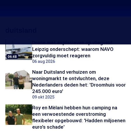
duitsland
Drone met explosieven op vliegveld
Leipzig onderschept: waarom NAVO
zorgvuldig moet reageren
06:48
06 aug 2026
Naar Duitsland verhuizen om
woningmarkt te ontvluchten, deze
Nederlanders deden het: 'Droomhuis voor
245.000 euro'
09 okt 2025
Roy en Mèlani hebben hun camping na
een verwoestende overstroming
flexibeler opgebouwd: 'Hadden miljoenen
euro's schade'