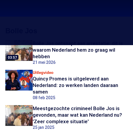
Bolle Jos
Bolle Jos ontsnapt aan arrestatie: dit is
waarom Nederland hem zo graag wil
hebben
03:57
21 mei 2026
Uitlegvideo
Quincy Promes is uitgeleverd aan
Nederland: zo werken landen daaraan
samen
08 feb 2025
Meestgezochte crimineel Bolle Jos is
gevonden, maar wat kan Nederland nu?
'Zeer complexe situatie'
25 jan 2025