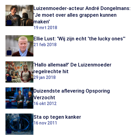
Luizenmoeder-acteur André Dongelmans:
'Je moet over alles grappen kunnen
maken'
19 mrt 2018
Ellie Lust: 'Wij zijn echt 'the lucky ones''
21 feb 2018
‘Hallo allemaal!’ De Luizenmoeder
regelrechte hit
29 jan 2018
Duizendste aflevering Opsporing
Verzocht
16 okt 2012
Sta op tegen kanker
16 nov 2011