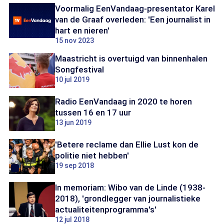
Voormalig EenVandaag-presentator Karel
van de Graaf overleden: 'Een journalist in
hart en nieren'
15 nov 2023
Maastricht is overtuigd van binnenhalen
Songfestival
10 jul 2019
Radio EenVandaag in 2020 te horen
tussen 16 en 17 uur
13 jun 2019
'Betere reclame dan Ellie Lust kon de
politie niet hebben'
19 sep 2018
In memoriam: Wibo van de Linde (1938-
2018), 'grondlegger van journalistieke
actualiteitenprogramma's'
12 jul 2018