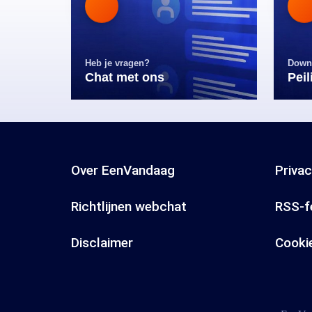
Heb je vragen?
Down
Chat met ons
Pei
Over EenVandaag
Priva
Richtlijnen webchat
RSS-f
Disclaimer
Cooki