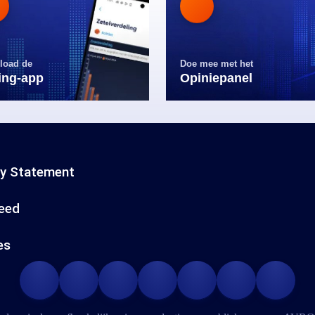
load de
Doe mee met het
ling-app
Opiniepanel
cy Statement
eed
es