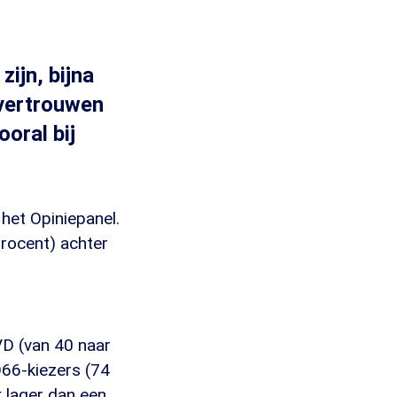
ijn, bijna
 vertrouwen
ooral bij
het Opiniepanel.
procent) achter
VD (van 40 naar
D66-kiezers (74
k lager dan een