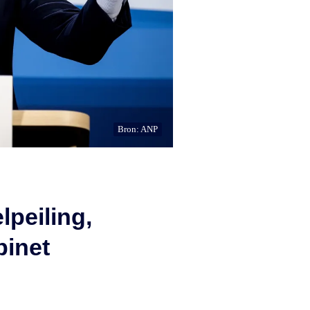
Bron: ANP
lpeiling,
binet