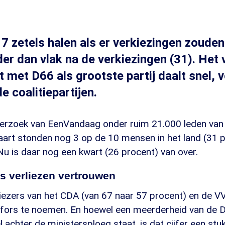
7 zetels halen als er verkiezingen zouden z
der dan vlak na de verkiezingen (31). Het
t met D66 als grootste partij daalt snel, v
e coalitiepartijen.
nderzoek van EenVandaag onder ruim 21.000 leden van 
maart stonden nog 3 op de 10 mensen in het land (31 
Nu is daar nog een kwart (26 procent) van over.
rs verliezen vertrouwen
kiezers van het CDA (van 67 naar 57 procent) en de V
n fors te noemen. En hoewel een meerderheid van de 
 achter de ministersploeg staat, is dat cijfer een stu