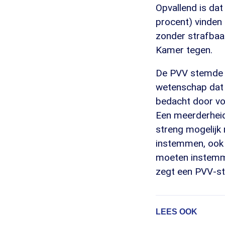
Opvallend is da
procent) vinden 
zonder strafbaar
Kamer tegen.
De PVV stemde i
wetenschap dat 
bedacht door vo
Een meerderheid 
streng mogelijk
instemmen, ook a
moeten instemme
zegt een PVV-s
LEES OOK