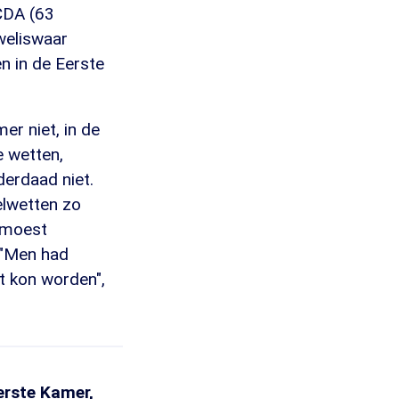
CDA (63
weliswaar
en in de Eerste
r niet, in de
e wetten,
derdaad niet.
elwetten zo
 moest
 "Men had
t kon worden",
rste Kamer,