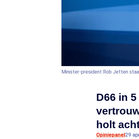
Minister-president Rob Jetten staa
D66 in 5
vertrouw
holt acht
Opiniepanel
29 ap