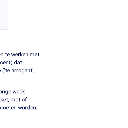
men te werken met
cent) dat.
('te arrogant',
vorige week
kket, met of
 moeten worden.