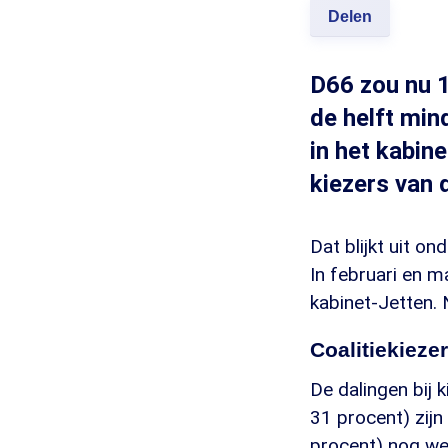
Delen
D66 zou nu 1
de helft min
in het kabine
kiezers van d
Dat blijkt uit o
In februari en 
kabinet-Jetten. 
Coalitiekieze
De dalingen bij 
31 procent) zij
procent) nog wel