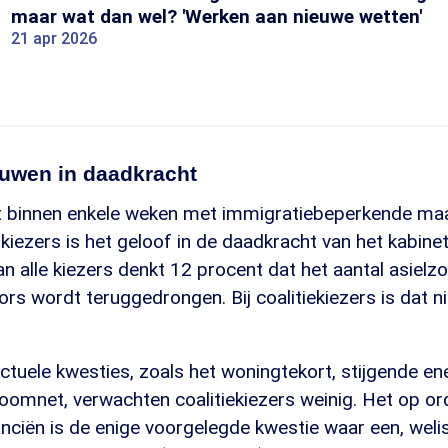
maar wat dan wel? 'Werken aan nieuwe wetten'
21 apr 2026
ouwen in daadkracht
t binnen enkele weken met immigratiebeperkende maa
kiezers is het geloof in de daadkracht van het kabine
Van alle kiezers denkt 12 procent dat het aantal asiel
ors wordt teruggedrongen. Bij coalitiekiezers is dat n
tuele kwesties, zoals het woningtekort, stijgende ene
roomnet, verwachten coalitiekiezers weinig. Het op o
nciën is de enige voorgelegde kwestie waar een, weli