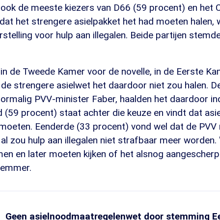
t ook de meeste kiezers van D66 (59 procent) en het 
dat het strengere asielpakket het had moeten halen, 
stelling voor hulp aan illegalen. Beide partijen stemd
n de Tweede Kamer voor de novelle, in de Eerste Kame
de strengere asielwet het daardoor niet zou halen. D
ormalig PVV-minister Faber, haalden het daardoor in
(59 procent) staat achter die keuze en vindt dat asi
 moeten. Eenderde (33 procent) vond wel dat de PVV
l zou hulp aan illegalen niet strafbaar meer worden.
n en later moeten kijken of het alsnog aangescherp
temmer.
Geen asielnoodmaatregelenwet door stemming Ee