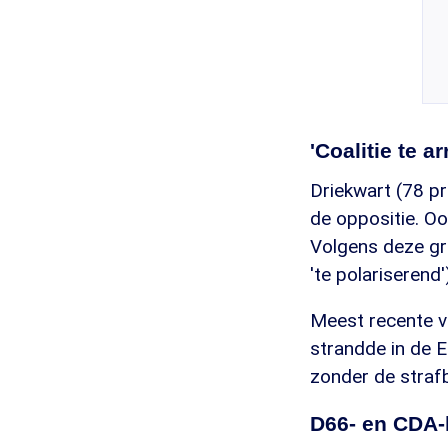
'Coalitie te a
Driekwart (78 pr
de oppositie. Oo
Volgens deze gro
'te polariserend
Meest recente v
strandde in de E
zonder de straf
D66- en CDA-k