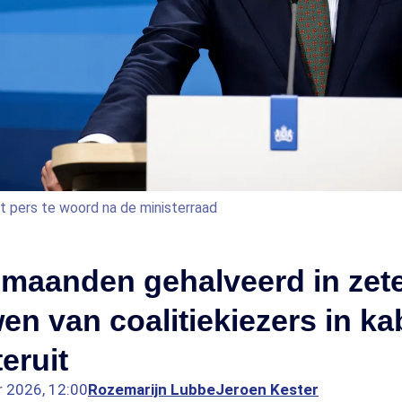
t pers te woord na de ministerraad
 maanden gehalveerd in zete
en van coalitiekiezers in ka
eruit
r 2026, 12:00
Rozemarijn Lubbe
Jeroen Kester