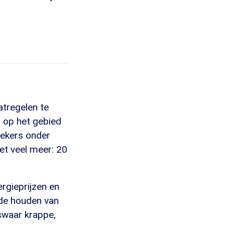
tregelen te
t op het gebied
zoekers onder
iet veel meer: 20
rgieprijzen en
rde houden van
swaar krappe,