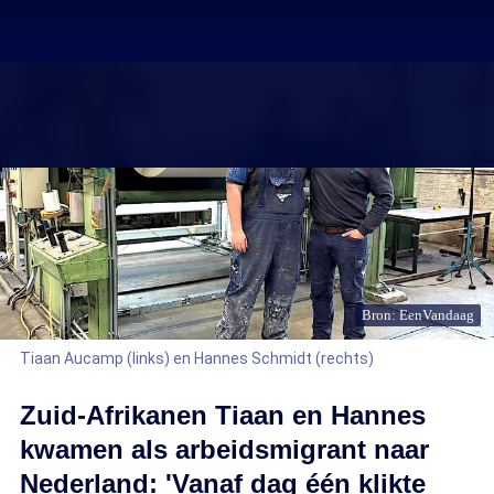
Bron: EenVandaag
Tiaan Aucamp (links) en Hannes Schmidt (rechts)
Zuid-Afrikanen Tiaan en Hannes
kwamen als arbeidsmigrant naar
Nederland: 'Vanaf dag één klikte