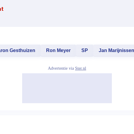
at
ron Gesthuizen
Ron Meyer
SP
Jan Marijnisse
Advertentie via
Ster.nl