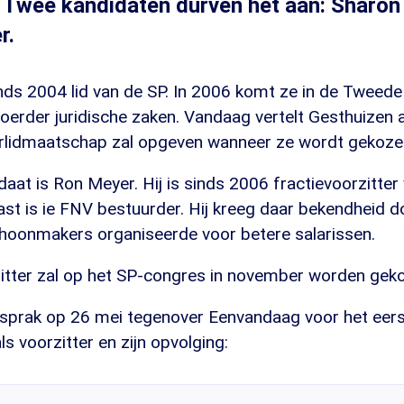
 Twee kandidaten durven het aan: Sharon
r.
inds 2004 lid van de SP. In 2006 komt ze in de Tweed
voerder juridische zaken. Vandaag vertelt Gesthuize
rlidmaatschap zal opgeven wanneer ze wordt gekozen 
aat is Ron Meyer. Hij is sinds 2006 fractievoorzitter
st is ie FNV bestuurder. Hij kreeg daar bekendheid do
choonmakers organiseerde voor betere salarissen.
itter zal op het SP-congres in november worden gek
 sprak op 26 mei tegenover Eenvandaag voor het eers
s voorzitter en zijn opvolging: