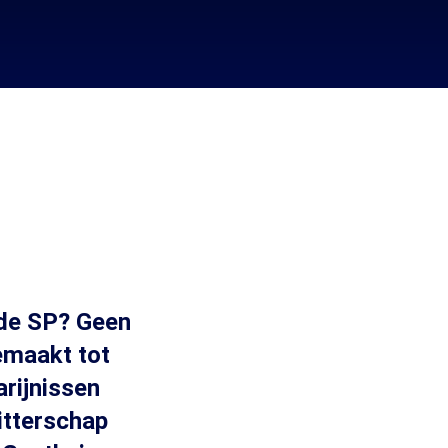
 de SP? Geen
emaakt tot
arijnissen
itterschap