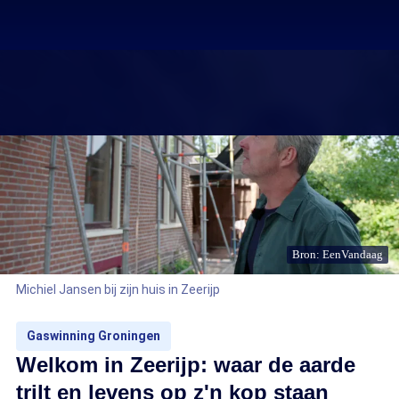
Bron: EenVandaag
Michiel Jansen bij zijn huis in Zeerijp
Gaswinning Groningen
Welkom in Zeerijp: waar de aarde
trilt en levens op z'n kop staan