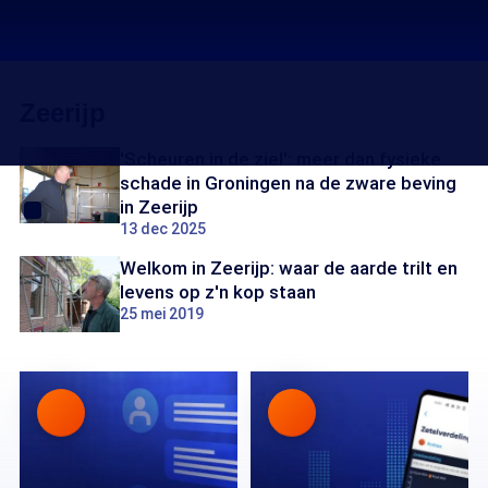
Zeerijp
'Scheuren in de ziel': meer dan fysieke
schade in Groningen na de zware beving
in Zeerijp
13 dec 2025
Welkom in Zeerijp: waar de aarde trilt en
levens op z'n kop staan
25 mei 2019