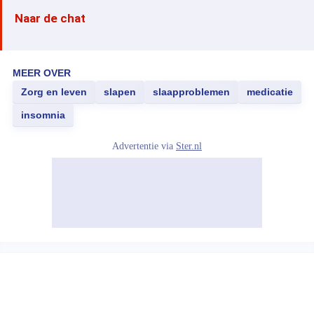
Naar de chat
MEER OVER
Zorg en leven
slapen
slaapproblemen
medicatie
insomnia
Advertentie via
Ster.nl