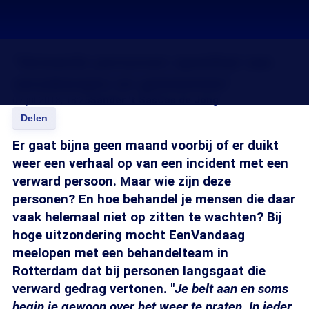
'Verwarde personen speelbal van
verzekeraars en gemeenten'
07 jul 2018, 18:25
Sander 't Sas
Cas de Jong
Delen
Er gaat bijna geen maand voorbij of er duikt
weer een verhaal op van een incident met een
verward persoon. Maar wie zijn deze
personen? En hoe behandel je mensen die daar
vaak helemaal niet op zitten te wachten? Bij
hoge uitzondering mocht EenVandaag
meelopen met een behandelteam in
Rotterdam dat bij personen langsgaat die
verward gedrag vertonen. "
Je belt aan en soms
begin je gewoon over het weer te praten. In ieder