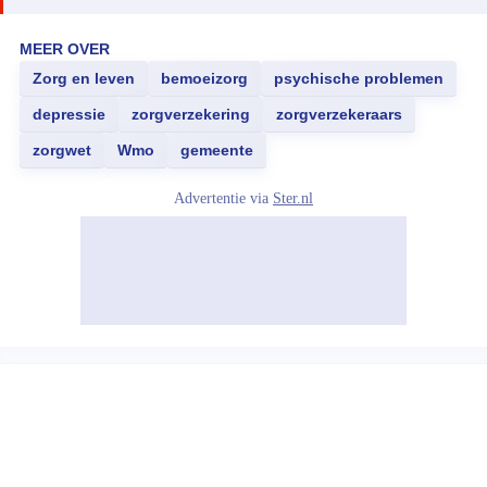
MEER OVER
Zorg en leven
bemoeizorg
psychische problemen
depressie
zorgverzekering
zorgverzekeraars
zorgwet
Wmo
gemeente
Advertentie via
Ster.nl