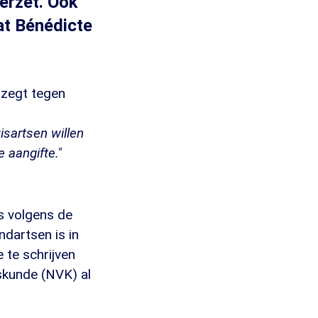
erzet. Ook
at Bénédicte
 zegt tegen
uisartsen willen
aangifte."
s volgens de
ndartsen is in
 te schrijven
skunde (NVK) al