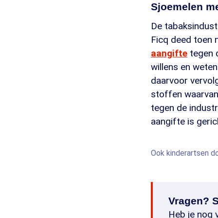
Sjoemelen me
De tabaksindustr
Ficq deed toen 
aangifte
tegen d
willens en wete
daarvoor vervol
stoffen waarvan 
tegen de industr
aangifte is geri
Ook kinderartsen d
Vragen? S
Heb je nog v