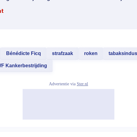
at
Bénédicte Ficq
strafzaak
roken
tabaksindus
F Kankerbestrijding
Advertentie via
Ster.nl