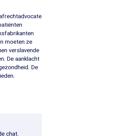
rafrechtadvocate
patiënten
ksfabrikanten
en moeten ze
hen verslavende
en. De aanklacht
 gezondheid. De
ieden.
de chat.