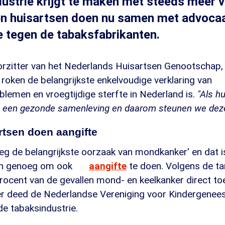
ustrie krijgt te maken met steeds meer v
en huisartsen doen nu samen met advoca
e tegen de tabaksfabrikanten.
oorzitter van het Nederlands Huisartsen Genootschap,
roken de belangrijkste enkelvoudige verklaring van
lemen en vroegtijdige sterfte in Nederland is.
"Als h
n een gezonde samenleving en daarom steunen we deze 
rtsen doen aangifte
eg de belangrijkste oorzaak van mondkanker' en dat i
en genoeg om ook
aangifte
te doen. Volgens de ta
ocent van de gevallen mond- en keelkanker direct toe
er deed de Nederlandse Vereniging voor Kindergenee
e tabaksindustrie.