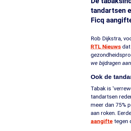
De tabaksind
tandartsen 
Ficq aangift
Rob Dijkstra, v
RTL Nieuws
dat 
gezondheidsprob
we bijdragen aa
Ook de tanda
Tabak is 'verrew
tandartsen red
meer dan 75% pr
aan roken. Eerd
aangifte
tegen d