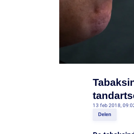
Tabaksin
tandarts
13 feb 2018, 09:0
Delen