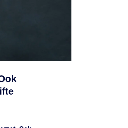
 Ook
fte