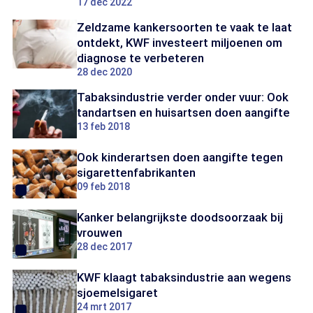
17 dec 2022
Zeldzame kankersoorten te vaak te laat
ontdekt, KWF investeert miljoenen om
diagnose te verbeteren
28 dec 2020
Tabaksindustrie verder onder vuur: Ook
tandartsen en huisartsen doen aangifte
13 feb 2018
Ook kinderartsen doen aangifte tegen
sigarettenfabrikanten
09 feb 2018
Kanker belangrijkste doodsoorzaak bij
vrouwen
28 dec 2017
KWF klaagt tabaksindustrie aan wegens
sjoemelsigaret
24 mrt 2017