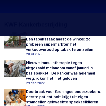
KWF Kankerbestrijding
Opiniepanel
Een tabakszaak naast de winkel: zo
proberen supermarkten het
verkoopverbod op tabak te omzeilen
28 jul 2023
Nieuwe immuuntherapie tegen
uitgezaaid melanoom vanaf januari in
basispakket: 'De kanker was helemaal
weg, ik kon het niet geloven'
29 dec 2022
Doorbraak voor Groningse onderzoekers:
eerste patiënt ooit krijgt uit eigen
stamcellen gekweekte speekselklieren