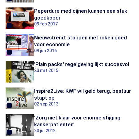
Peperdure medicijnen kunnen een stuk
goedkoper
09 feb 2017
Nieuwstrend: stoppen met roken goed
voor economie
09 jun 2016
'Plain packs' regelgeving lijkt succesvol
23 mrt 2015
Inspire2Live: KWF wil geld terug, bestuur
stapt op
02 sep 2013
'Zorg niet klaar voor enorme stijging
kankerpatienten'
20 jul 2012